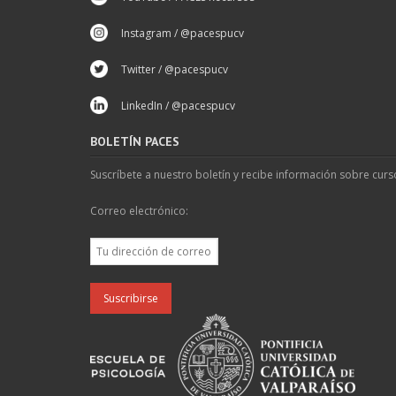
Instagram / @pacespucv
Twitter / @pacespucv
LinkedIn / @pacespucv
BOLETÍN PACES
Suscríbete a nuestro boletín y recibe información sobre curs
Correo electrónico: