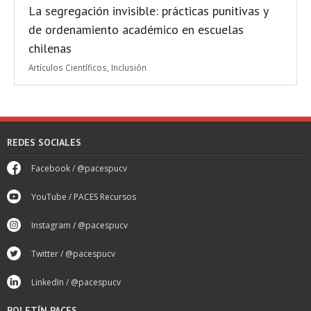
La segregación invisible: prácticas punitivas y
de ordenamiento académico en escuelas
chilenas
Artículos Científicos
,
Inclusión
REDES SOCIALES
Facebook / @pacespucv
YouTube / PACES Recursos
Instagram / @pacespucv
Twitter / @pacespucv
LinkedIn / @pacespucv
BOLETÍN PACES