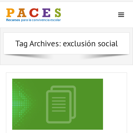
Inicio
Tag Archives:
exclusión social
¿Qué es PACES Recursos?
Por Temática
Por Tipo
Contacto