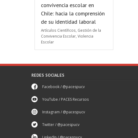
convivencia escolar en
Chile: hacia la comprensión
de su identidad laboral
Artículos Científicos
,
Gestión de la
Convivencia Escolar
,
Violencia
Escolar
REDES SOCIALES
Facebook / @pacespucv
YouTube / PACES Recursos
Instagram / @pacespucv
Twitter / @pacespucv
LinkedIn / @pacespucv