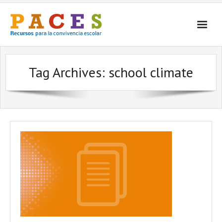
Inicio
Tag Archives:
school climate
¿Qué es PACES Recursos?
Por Temática
Por Tipo
Contacto