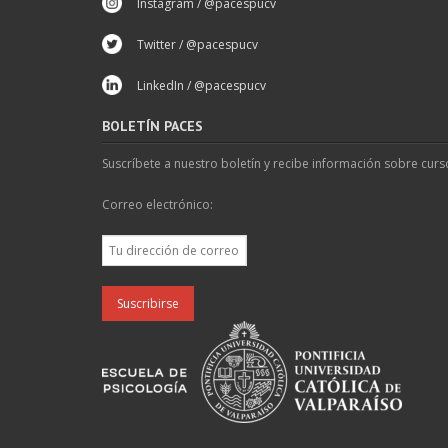
Instagram / @pacespucv
Twitter / @pacespucv
LinkedIn / @pacespucv
BOLETÍN PACES
Suscríbete a nuestro boletín y recibe información sobre curs
Correo electrónico: