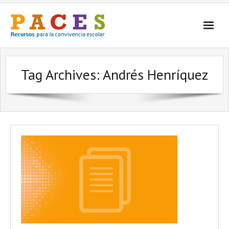
Inicio
Tag Archives:
Andrés Henríquez
¿Qué es PACES Recursos?
Por Temática
Por Tipo
Contacto