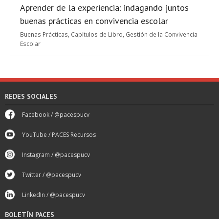
Aprender de la experiencia: indagando juntos
buenas prácticas en convivencia escolar
Buenas Prácticas
,
Capítulos de Libro
,
Gestión de la Convivencia
Escolar
REDES SOCIALES
Facebook / @pacespucv
YouTube / PACES Recursos
Instagram / @pacespucv
Twitter / @pacespucv
LinkedIn / @pacespucv
BOLETÍN PACES