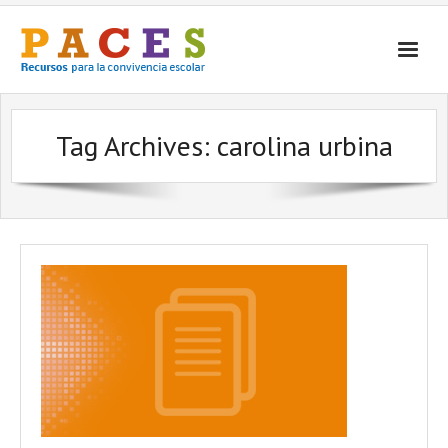
Inicio
Tag Archives:
carolina urbina
¿Qué es PACES Recursos?
Por Temática
Por Tipo
Contacto