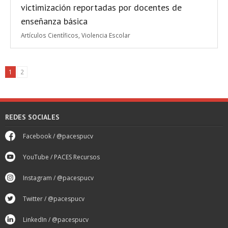
victimización reportadas por docentes de
enseñanza básica
Artículos Científicos
,
Violencia Escolar
1
2
REDES SOCIALES
Facebook / @pacespucv
YouTube / PACES Recursos
Instagram / @pacespucv
Twitter / @pacespucv
LinkedIn / @pacespucv