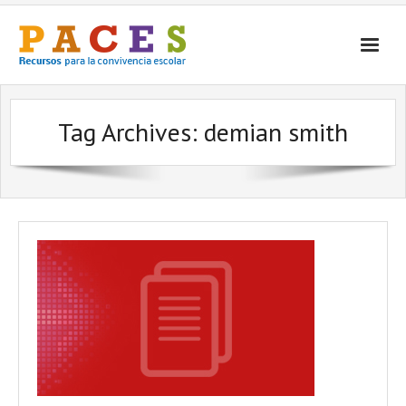
Inicio
Tag Archives:
demian smith
¿Qué es PACES Recursos?
Por Temática
Por Tipo
Contacto