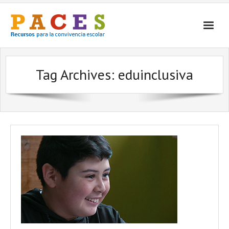
Inicio
Tag Archives:
eduinclusiva
¿Qué es PACES Recursos?
Por Temática
Por Tipo
Contacto