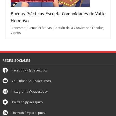
Buenas Prácticas Escuela Comunidades de Valle
Hermoso
Bienestar
,
Buenas Prácticas
,
Gestión de la Convivencia Escolar
,
Videos
REDES SOCIALES
Facebook / @pacespucv
YouTube / PACES Recursos
Instagram / @pacespucv
Twitter / @pacespucv
LinkedIn / @pacespucv