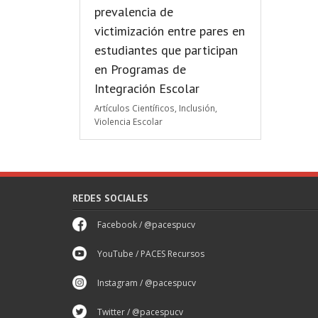
prevalencia de
victimización entre pares en
estudiantes que participan
en Programas de
Integración Escolar
Artículos Científicos
,
Inclusión
,
Violencia Escolar
REDES SOCIALES
Facebook / @pacespucv
YouTube / PACES Recursos
Instagram / @pacespucv
Twitter / @pacespucv