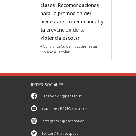
clases: Recomendaciones
para la promoción del
bienestar socioemocional y
la prevención de la
violencia escolar
#ConvivirEsCuidarnos
,
Bienestar
,
Violencia Escolar
REDES SOCIALES
Facebook / @pacespucv
YouTube / PACES Recursos
Instagram / @pacespucv
Twitter / @pacespucv