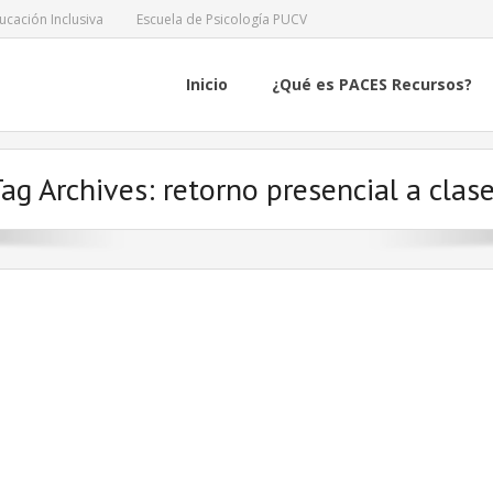
ucación Inclusiva
Escuela de Psicología PUCV
Inicio
¿Qué es PACES Recursos?
ag Archives:
retorno presencial a clas