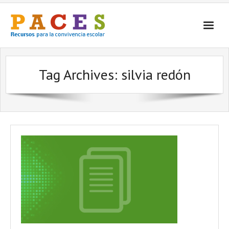
Inicio
Tag Archives:
silvia redón
¿Qué es PACES Recursos?
Por Temática
Por Tipo
Contacto