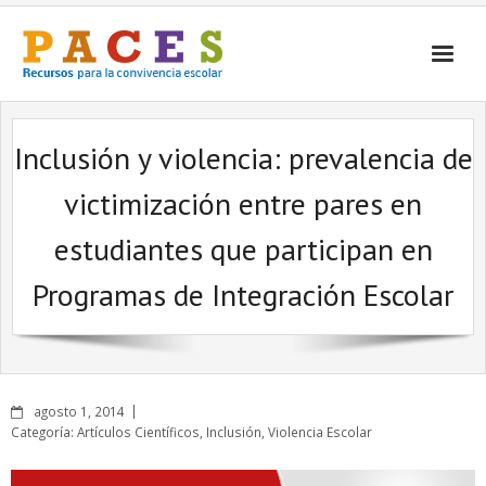
Inicio
Inclusión y violencia: prevalencia de
¿Qué es PACES Recursos?
victimización entre pares en
Por Temática
estudiantes que participan en
Por Tipo
Programas de Integración Escolar
Contacto
agosto 1, 2014
Categoría:
Artículos Científicos
,
Inclusión
,
Violencia Escolar