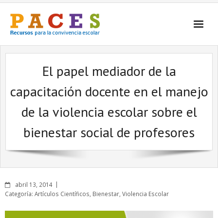
Inicio
El papel mediador de la
¿Qué es PACES Recursos?
capacitación docente en el manejo
Por Temática
de la violencia escolar sobre el
Por Tipo
bienestar social de profesores
Contacto
abril 13, 2014
Categoría:
Artículos Científicos
,
Bienestar
,
Violencia Escolar