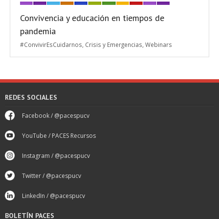
Convivencia y educación en tiempos de
pandemia
#ConvivirEsCuidarnos
,
Crisis y Emergencias
,
Webinars
REDES SOCIALES
Facebook / @pacespucv
YouTube / PACES Recursos
Instagram / @pacespucv
Twitter / @pacespucv
LinkedIn / @pacespucv
BOLETÍN PACES