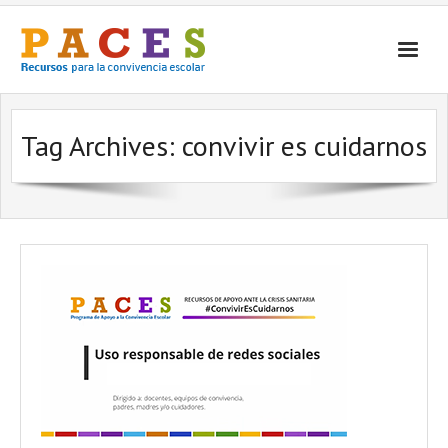
Inicio
Tag Archives:
convivir es cuidarnos
¿Qué es PACES Recursos?
Por Temática
Por Tipo
Contacto