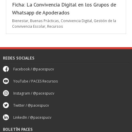
Ficha: La Convivencia Digital en los Grupos de
Whatsapp de Apoderados
Bienestar
,
Buenas Prácticas
,
Convivencia Digital
,
Gestión de la
Convivencia Escolar
,
Recursos
REDES SOCIALES
Facebook / @pacespucv
YouTube / PACES Recursos
Instagram / @pacespucv
Twitter / @pacespucv
LinkedIn / @pacespucv
BOLETÍN PACES