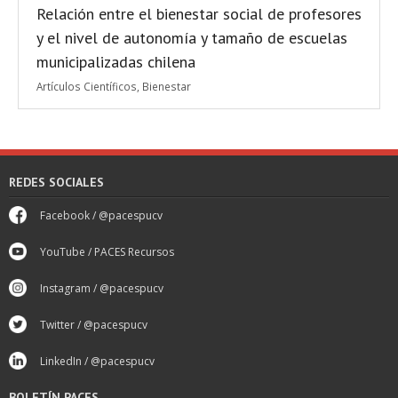
Relación entre el bienestar social de profesores
y el nivel de autonomía y tamaño de escuelas
municipalizadas chilena
Artículos Científicos
,
Bienestar
REDES SOCIALES
Facebook / @pacespucv
YouTube / PACES Recursos
Instagram / @pacespucv
Twitter / @pacespucv
LinkedIn / @pacespucv
BOLETÍN PACES