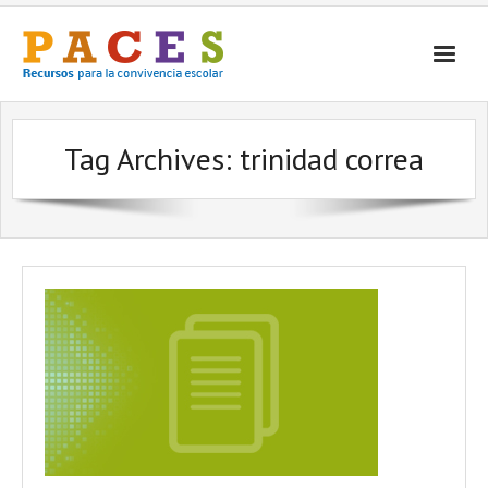
Inicio
Tag Archives:
trinidad correa
¿Qué es PACES Recursos?
Por Temática
Por Tipo
Contacto